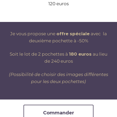
120 euros
Je vous propose une
offre spéciale
avec la
deuxième pochette à -50%
Soit le lot de 2 pochettes à
180 euros
au lieu
de 240 euros
(Possibilité de choisir des images différentes
pour les deux pochettes)
Commander