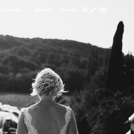
Coaching
Journal
M'écrire