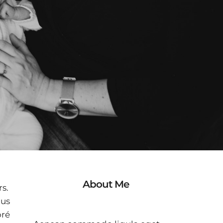
About Me
s.
ous
oré