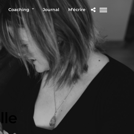
Coaching
Journal
M'écrire
lle