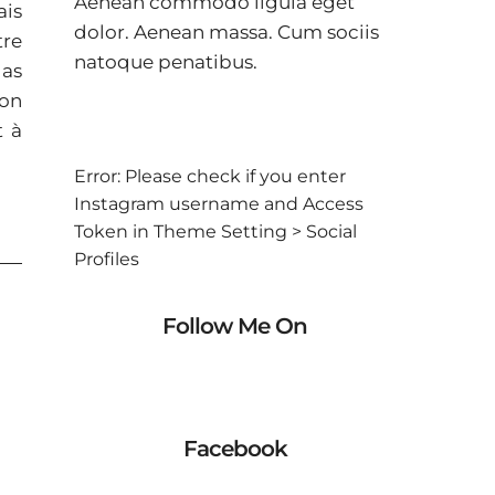
Aenean commodo ligula eget
ais
dolor. Aenean massa. Cum sociis
tre
natoque penatibus.
 as
ton
t à
Error: Please check if you enter
Instagram username and Access
Token in Theme Setting > Social
Profiles
Follow Me On
Facebook