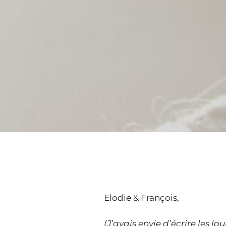
Elodie & François,
(J’avais envie d’écrire les l