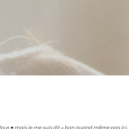
oulous ♥ mais je me suis dit « bon quand même pas ici…